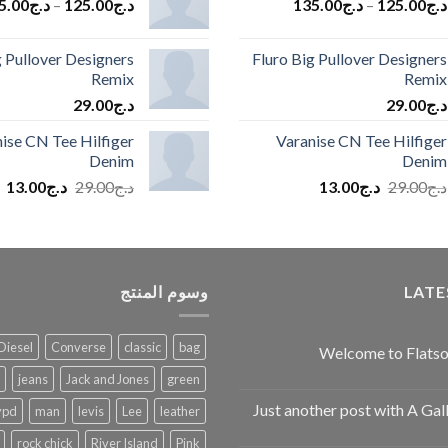
د.ج
125.00
–
د.ج
135.00
د.ج
125.00
–
د.ج
5.00
g Pullover Designers
Fluro Big Pullover Designers
Remix
Remix
د.ج
29.00
د.ج
29.00
ise CN Tee Hilfiger
Varanise CN Tee Hilfiger
Denim
Denim
السعر
السعر
السعر
ا
د.ج
29.00
د.ج
13.00
د.ج
29.00
د.ج
13.00
الأصلي
الحالي
الأصلي
ال
هو:
هو:
هو:
هو
د.ج29.00.
د.ج13.00.
د.ج29.00.
د.ج0
LATE
وسوم المنتج
Diesel
Converse
classic
bag
Welcome to Flats
jeans
Jack and Jones
green
Just another post with A Gal
ypd
man
levis
Lee
leather
rock chick
River Island
Pink