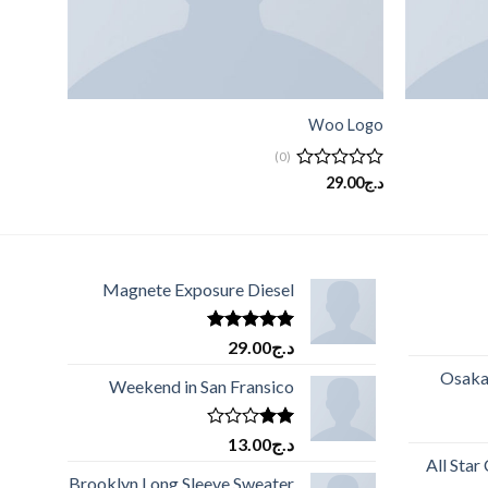
Woo Logo
(0)
تم
د.ج
29.00
التقييم
0
من
5
Magnete Exposure Diesel
تم التقييم
د.ج
29.00
5.00
من 5
Osaka
Weekend in San Fransico
تم
د.ج
13.00
التقييم
All Star
2.00
Brooklyn Long Sleeve Sweater