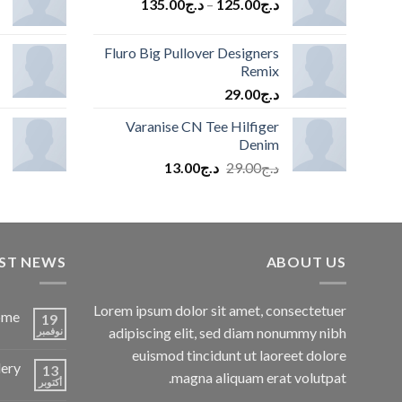
د.ج
125.00
–
د.ج
135.00
Fluro Big Pullover Designers
Remix
د.ج
29.00
Varanise CN Tee Hilfiger
Denim
السعر
السعر
د.ج
29.00
د.ج
13.00
الأصلي
الحالي
هو:
هو:
د.ج29.00.
د.ج13.00.
ST NEWS
ABOUT US
Lorem ipsum dolor sit amet, consectetuer
ome
19
adipiscing elit, sed diam nonummy nibh
نوفمبر
euismod tincidunt ut laoreet dolore
lery
13
magna aliquam erat volutpat.
أكتوبر