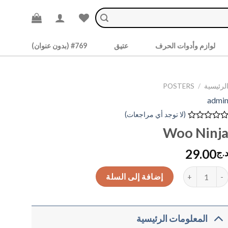
لوازم وأدوات الحرف
عتيق
#769 (بدون عنوان)
لرئيسية
/
POSTERS
admi
(لا توجد أي مراجعات)
م
Woo Ninj
لتقييم
29.00
ن
.ج
مية Woo Ninja
إضافة إلى السلة
المعلومات الرئيسية