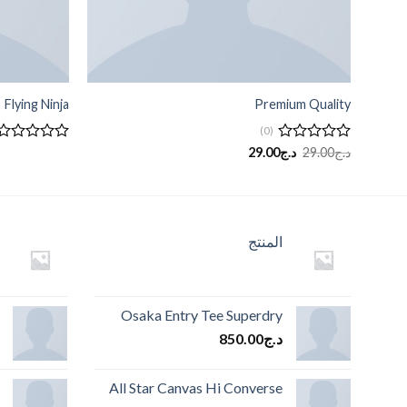
Flying Ninja
Premium Quality
(0)
السعر
السعر
تم
د.ج
29.00
د.ج
29.00
تم
الأصلي
الحالي
التقييم
التقييم
هو:
هو:
0
0
د.ج29.00.
د.ج29.00.
من
من
5
5
المنتج
Osaka Entry Tee Superdry
د.ج
850.00
All Star Canvas Hi Converse