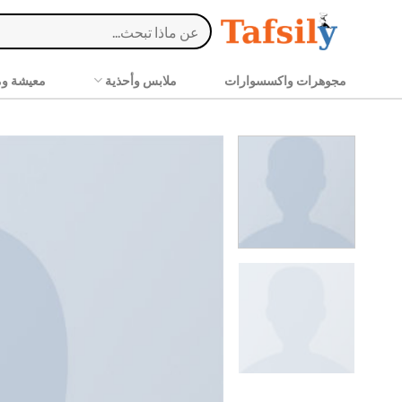
Ski
البحث
t
عن:
conten
مجوهرات واكسسوارات
ملابس وأحذية
معيشة وم