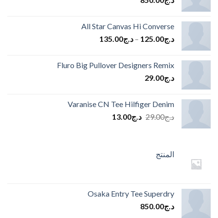
All Star Canvas Hi Converse
د.ج
125.00
–
د.ج
135.00
Fluro Big Pullover Designers Remix
د.ج
29.00
Varanise CN Tee Hilfiger Denim
السعر
السعر
د.ج
29.00
د.ج
13.00
الأصلي
الحالي
هو:
هو:
د.ج29.00.
د.ج13.00.
المنتج
Osaka Entry Tee Superdry
د.ج
850.00