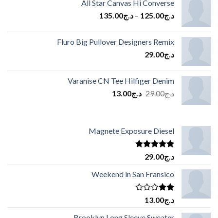
All Star Canvas Hi Converse
د.ج
125.00
–
د.ج
135.00
Fluro Big Pullover Designers Remix
د.ج
29.00
Varanise CN Tee Hilfiger Denim
السعر
السعر
د.ج
29.00
د.ج
13.00
الأصلي
الحالي
هو:
هو:
د.ج29.00.
د.ج13.00.
Magnete Exposure Diesel
تم التقييم
د.ج
29.00
5.00
من 5
Weekend in San Fransico
تم
د.ج
13.00
التقييم
2.00
Brooklyn Long Sleeve Sweater