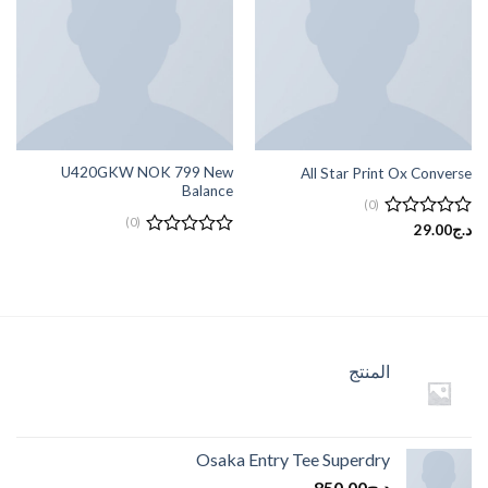
إضافة
إضافة
إلى
إلى
قائمة
قائمة
الرغبات
الرغبات
U420GKW NOK 799 New
All Star Print Ox Converse
Balance
(0)
(0)
تم
د.ج
29.00
التقييم
تم
0
التقييم
من
0
5
من
5
المنتج
Osaka Entry Tee Superdry
د.ج
850.00