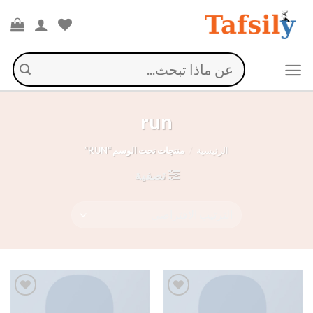
Ski
t
conten
البحث
عن:
run
الرئيسية
/
منتجات تحت الوسم “RUN”
تصفية