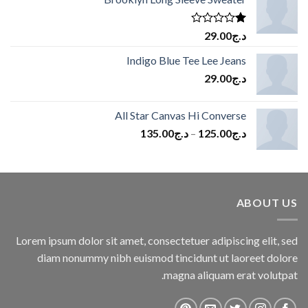
من
5
تم
د.ج
29.00
التقييم
1.00
Indigo Blue Tee Lee Jeans
من
د.ج
29.00
5
All Star Canvas Hi Converse
د.ج
125.00
–
د.ج
135.00
ABOUT US
Lorem ipsum dolor sit amet, consectetuer adipiscing elit, sed
diam nonummy nibh euismod tincidunt ut laoreet dolore
magna aliquam erat volutpat.