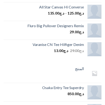
All Star Canvas Hi Converse
د.ج
125.00
–
د.ج
135.00
Fluro Big Pullover Designers Remix
د.ج
29.00
Varanise CN Tee Hilfiger Denim
السعر
السعر
د.ج
29.00
د.ج
13.00
الأصلي
الحالي
هو:
هو:
د.ج29.00.
د.ج13.00.
المنتج
Osaka Entry Tee Superdry
د.ج
850.00