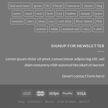
Jack and Jones
green
fit
Diesel
Converse
classic
bag
party
nypd
man
levis
Lee
leather
Jumper
jeans
sweden
stars
shoe
run
rock chick
River Island
Pink
women
white
washed-out
vans
t-shirt
SIGNUP FOR NEWSLETTER
Lorem ipsum dolor sit amet, consectetuer adipiscing elit, sed
diam nonummy nibh euismod tincidunt ut laoreet.
(insert contact form here)
FAQ
CONTACT
BLOG
OUR STORES
ABOUT