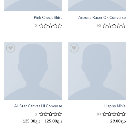
Pink Check Shirt
Arizona Racer Ox Converse
(0)
(0)
تم
تم
التقييم
التقييم
0
0
من
من
5
5
إضافة
إضافة
إلى
إلى
قائمة
قائمة
الرغبات
الرغبات
All Star Canvas Hi Converse
Happy Ninja
(0)
(0)
تم
د.ج
29.00
تم
د.ج
125.00
–
د.ج
135.00
التقييم
التقييم