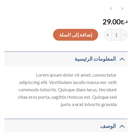
0
من
5
29.00
د.ج
كمية SS Crew California Sub River Island
إضافة إلى السلة
المعلومات الرئيسية
Lorem ipsum dolor sit amet, consectetur
adipiscing elit. Vestibulum iaculis massa nec velit
commodo lobortis. Quisque diam lacus, tincidunt
vitae eros porta, sagittis rhoncus est. Quisque sed
justo a erat lobortis gravida.
الوصف