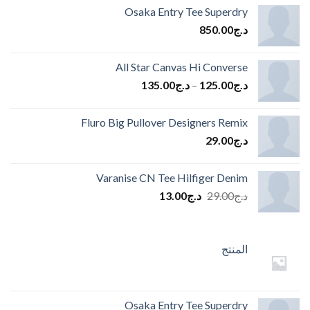
Osaka Entry Tee Superdry
د.ج
850.00
All Star Canvas Hi Converse
د.ج
125.00
–
د.ج
135.00
Fluro Big Pullover Designers Remix
د.ج
29.00
Varanise CN Tee Hilfiger Denim
السعر
السعر
د.ج
29.00
د.ج
13.00
الأصلي
الحالي
هو:
هو:
د.ج29.00.
د.ج13.00.
المنتج
Osaka Entry Tee Superdry