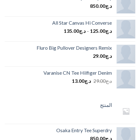
د.ج
850.00
All Star Canvas Hi Converse
د.ج
125.00
–
د.ج
135.00
Fluro Big Pullover Designers Remix
د.ج
29.00
Varanise CN Tee Hilfiger Denim
السعر
السعر
د.ج
29.00
د.ج
13.00
الأصلي
الحالي
هو:
هو:
د.ج29.00.
د.ج13.00.
المنتج
Osaka Entry Tee Superdry
د.ج
850.00