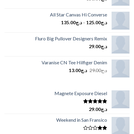
All Star Canvas Hi Converse
د.ج
125.00
–
د.ج
135.00
Fluro Big Pullover Designers Remix
د.ج
29.00
Varanise CN Tee Hilfiger Denim
السعر
السعر
د.ج
29.00
د.ج
13.00
الأصلي
الحالي
هو:
هو:
د.ج29.00.
د.ج13.00.
Magnete Exposure Diesel
تم التقييم
د.ج
29.00
5.00
من 5
Weekend in San Fransico