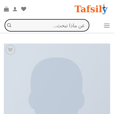
Ski
t
conten
البحث
عن:
إضافة
إلى
قائمة
الرغبات