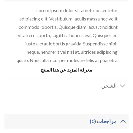
Lorem ipsum dolor sit amet, consectetur
adipiscing elit. Vestibulum iaculis massa nec velit
commodo lobortis. Quisque diam lacus, tincidunt
vitae eros porta, sagittis rhoncus est. Quisque sed
justo a erat lobortis gravida. Suspendisse nibh
neque, hendrerit vel nisi at, ultrices adipiscing
justo. Nunc ullamcorper molestie felis at pharetra.
معرفة المزيد عن هذا المنتج
SS Crew California Sub NOK 199, River Island –
NELLY.COM
الشحن
Marfa authentic High Life veniam Carles nostrud,
pickled meggings assumenda fingerstache
keffiyeh Pinterest.
مراجعات (0)