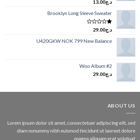
تم
د.ج
13.00
التقييم
2.00
Brooklyn Long Sleeve Sweater
من
5
تم
د.ج
29.00
التقييم
1.00
U420GKW NOK 799 New Balance
من
5
Woo Album #2
د.ج
29.00
ABOUT US
Lorem ipsum dolor sit amet, consectetuer adipiscing elit, sed
diam nonummy nibh euismod tincidunt ut laoreet dolore
magna aliquam erat volutpat.