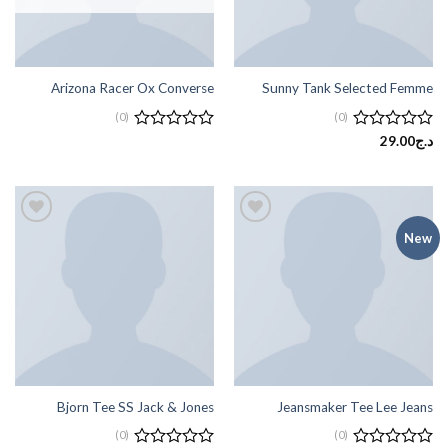
Arizona Racer Ox Converse
Sunny Tank Selected Femme
(0)
(0)
تم
د.ج
29.00
تم
التقييم
التقييم
0
0
من
من
5
5
New
إضافة
إضافة
إلى
إلى
قائمة
قائمة
الرغبات
الرغبات
Bjorn Tee SS Jack & Jones
Jeansmaker Tee Lee Jeans
(0)
(0)