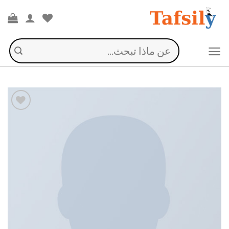
Ski
t
conten
البحث
عن:
إضافة
إلى
قائمة
الرغبات