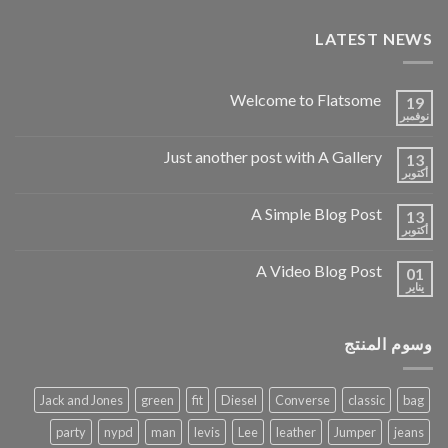
LATEST NEWS
Welcome to Flatsome
19
نوفمبر
Just another post with A Gallery
13
أكتوبر
A Simple Blog Post
13
أكتوبر
A Video Blog Post
01
يناير
وسوم المنتج
Jack and Jones
green
fit
Diesel
Converse
classic
bag
party
nypd
man
levis
Lee
leather
Jumper
jeans