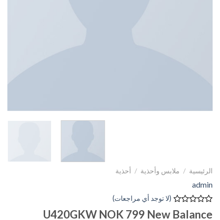
الرئيسية
/
ملابس وأحذية
/
أحذية
admin
(لا توجد أي مراجعات)
تم
U420GKW NOK 799 New Balance
التقييم