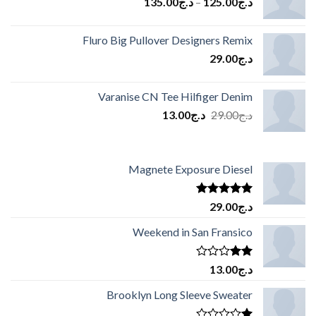
د.ج
125.00
–
د.ج
135.00
Fluro Big Pullover Designers Remix
د.ج
29.00
Varanise CN Tee Hilfiger Denim
السعر
السعر
د.ج
29.00
د.ج
13.00
الأصلي
الحالي
هو:
هو:
د.ج29.00.
د.ج13.00.
Magnete Exposure Diesel
تم التقييم
د.ج
29.00
5.00
من 5
Weekend in San Fransico
تم
د.ج
13.00
التقييم
2.00
Brooklyn Long Sleeve Sweater
من
5