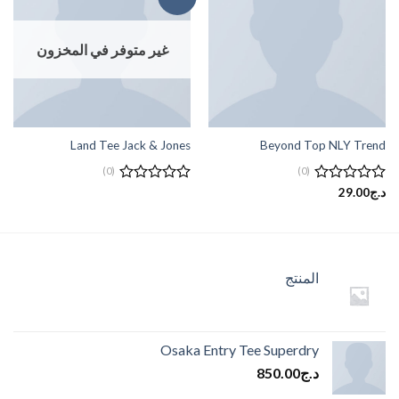
إضافة
إضافة
إلى
إلى
قائمة
قائمة
الرغبات
الرغبات
غير متوفر في المخزون
Land Tee Jack & Jones
Beyond Top NLY Trend
(0)
(0)
تم
د.ج
29.00
تم
التقييم
التقييم
0
0
من
من
5
5
المنتج
Osaka Entry Tee Superdry
د.ج
850.00