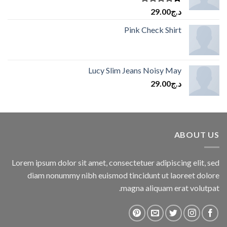
تم
د.ج
29.00
التقييم
1.00
Pink Check Shirt
من
5
Lucy Slim Jeans Noisy May
د.ج
29.00
ABOUT US
Lorem ipsum dolor sit amet, consectetuer adipiscing elit, sed
diam nonummy nibh euismod tincidunt ut laoreet dolore
magna aliquam erat volutpat.