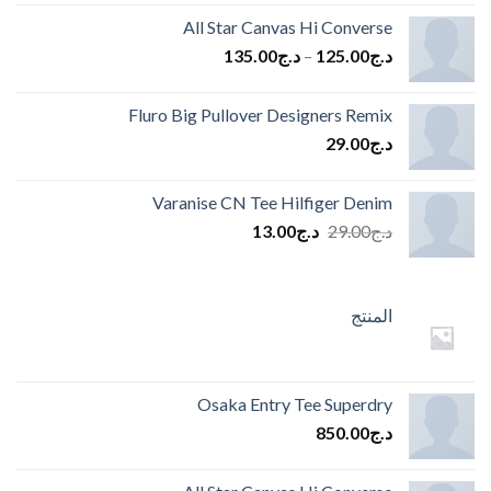
All Star Canvas Hi Converse
د.ج
125.00
–
د.ج
135.00
Fluro Big Pullover Designers Remix
د.ج
29.00
Varanise CN Tee Hilfiger Denim
السعر
السعر
د.ج
29.00
د.ج
13.00
الأصلي
الحالي
هو:
هو:
د.ج29.00.
د.ج13.00.
المنتج
Osaka Entry Tee Superdry
د.ج
850.00