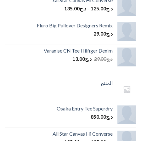
All Star Canvas Hi Converse
د.ج
125.00
–
د.ج
135.00
Fluro Big Pullover Designers Remix
د.ج
29.00
Varanise CN Tee Hilfiger Denim
السعر
السعر
د.ج
29.00
د.ج
13.00
الأصلي
الحالي
هو:
هو:
د.ج29.00.
د.ج13.00.
المنتج
Osaka Entry Tee Superdry
د.ج
850.00
All Star Canvas Hi Converse