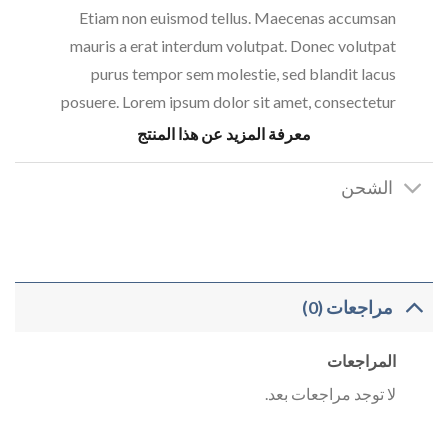
Etiam non euismod tellus. Maecenas accumsan
mauris a erat interdum volutpat. Donec volutpat
purus tempor sem molestie, sed blandit lacus
posuere. Lorem ipsum dolor sit amet, consectetur
adipiscing elit. Ut posuere mollis nulla ut
معرفة المزيد عن هذا المنتج
consectetur.
الشحن
U420GKW NOK 799, New Balance –
NELLY.COM
Vivamus semper adipiscing convallis. Etiam non
مراجعات (0)
euismod tellus. Maecenas accumsan mauris a erat
interdum volutpat. Donec volutpat purus tempor
المراجعات
sem molestie, sed blandit lacus posuere.
لا توجد مراجعات بعد.